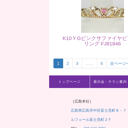
K10ＹGピンクサファイヤ
リング FJ81846
1
2
3
……
5
次ページへ
トップページ
展示会・チラシ案内
［広島本社］
広島県広島市中区富士見町８－７
ルフェール富士見町２Ｆ