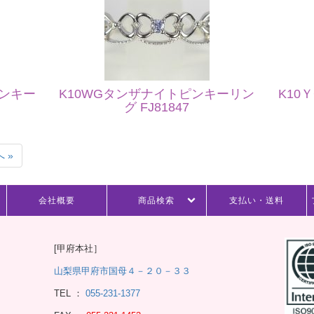
ピンキー
K10WGタンザナイトピンキーリン
K10
グ FJ81847
 »
会社概要
商品検索
支払い・送料
[甲府本社］
山梨県甲府市国母４－２０－３３
TEL ：
055-231-1377